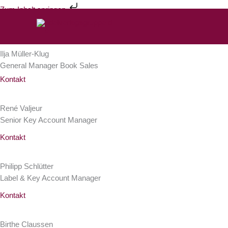
Zum
Zum Inhalt springen
Inhalt
Unser Book Sales Team
Edel Book Sales
springen
Ilja Müller-Klug
General Manager Book Sales
Kontakt
René Valjeur
Senior Key Account Manager
Kontakt
Philipp Schlütter
Label & Key Account Manager
Kontakt
Birthe Claussen