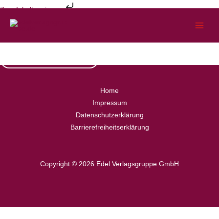
Zum
Zum Inhalt springen
Inhalt
Verlagsvorschau
KARIBU und JUMBO
springen
Herbst 2026
HIER DOWNLOADEN
Home
Impressum
Datenschutzerklärung
Barrierefreiheitserklärung
Copyright © 2026 Edel Verlagsgruppe GmbH